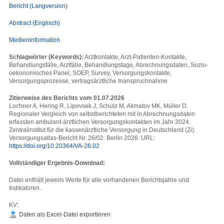
Bericht (Langversion)
Abstract (Englisch)
Medieninformation
Schlagwörter (Keywords):
Arztkontakte, Arzt-Patienten-Kontakte,
Behandlungsfälle, Arztfälle, Behandlungstage, Abrechnungsdaten, Sozio-
oekonomisches Panel, SOEP, Survey, Versorgungskontakte,
Versorgungsprozesse, vertragsärztliche Inanspruchnahme
Zitierweise des Berichts vom 01.07.2026
Lochner A, Hering R, Lipovsek J, Schulz M, Akmatov MK, Müller D.
Regionaler Vergleich von selbstberichteten mit in Abrechnungsdaten
erfassten ambulant-ärztlichen Versorgungskontakten im Jahr 2024.
Zentralinstitut für die kassenärztliche Versorgung in Deutschland (Zi).
Versorgungsatlas-Bericht Nr. 26/02. Berlin 2026. URL:
https://doi.org/10.20364/VA-26.02
Vollständiger Ergebnis-Download:
Datei enthält jeweils Werte für alle vorhandenen Berichtsjahre und
Indikatoren.
KV:
Daten als Excel-Datei exportieren