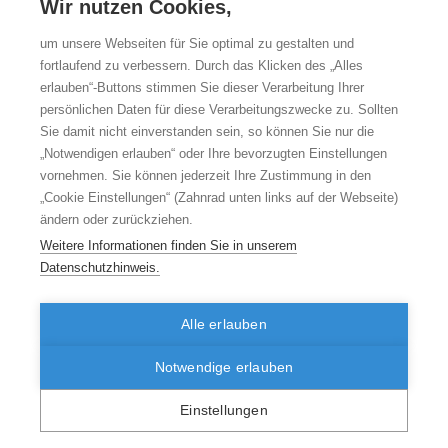
Vorbehalt der Verfügbarkeit angeboten. Wir bemühen uns, den
Wir nutzen Cookies,
Service stets zugänglich zu halten. Durch Wartungsarbeiten,
Weiterentwicklung oder Störungen können die
um unsere Webseiten für Sie optimal zu gestalten und
Nutzungsmöglichkeiten eingeschränkt oder zeitweise
fortlaufend zu verbessern. Durch das Klicken des „Alles
unterbrochen werden. Dadurch kann es unter Umständen auch
zu Datenverlusten kommen. Daraus entstehen keine
erlauben“-Buttons stimmen Sie dieser Verarbeitung Ihrer
Entschädigungsansprüche der betroffenen Nutzer.
persönlichen Daten für diese Verarbeitungszwecke zu. Sollten
Sie damit nicht einverstanden sein, so können Sie nur die
Rechtswirksamkeit dieses Haftungsausschlusses
„Notwendigen erlauben“ oder Ihre bevorzugten Einstellungen
Das Zi behält sich vor, die vorliegenden Nutzungsbedingungen
für die Zukunft zu ändern, um z.B. Gesetzesänderungen,
vornehmen. Sie können jederzeit Ihre Zustimmung in den
Änderungen der Dienste, Regelungslücken zu berücksichtigen.
„Cookie Einstellungen“ (Zahnrad unten links auf der Webseite)
ändern oder zurückziehen.
Weitere Informationen finden Sie in unserem
Datenschutzhinweis.
Alle erlauben
© 2026 versorgungsatlas.de
Disclaimer
Datenschutzhinweise
zum Seitenanfang
Seite drucken
Notwendige erlauben
Kontakt
Impressum
Sitemap
Suche
Einstellungen