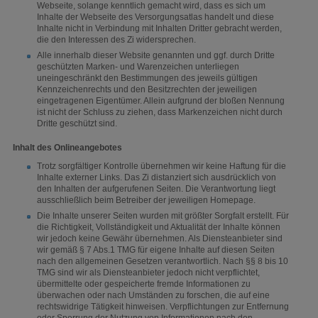
Webseite, solange kenntlich gemacht wird, dass es sich um
Inhalte der Webseite des Versorgungsatlas handelt und diese
Inhalte nicht in Verbindung mit Inhalten Dritter gebracht werden,
die den Interessen des Zi widersprechen.
Alle innerhalb dieser Website genannten und ggf. durch Dritte
geschützten Marken- und Warenzeichen unterliegen
uneingeschränkt den Bestimmungen des jeweils gültigen
Kennzeichenrechts und den Besitzrechten der jeweiligen
eingetragenen Eigentümer. Allein aufgrund der bloßen Nennung
ist nicht der Schluss zu ziehen, dass Markenzeichen nicht durch
Dritte geschützt sind.
Inhalt des Onlineangebotes
Trotz sorgfältiger Kontrolle übernehmen wir keine Haftung für die
Inhalte externer Links. Das Zi distanziert sich ausdrücklich von
den Inhalten der aufgerufenen Seiten. Die Verantwortung liegt
ausschließlich beim Betreiber der jeweiligen Homepage.
Die Inhalte unserer Seiten wurden mit größter Sorgfalt erstellt. Für
die Richtigkeit, Vollständigkeit und Aktualität der Inhalte können
wir jedoch keine Gewähr übernehmen. Als Diensteanbieter sind
wir gemäß § 7 Abs.1 TMG für eigene Inhalte auf diesen Seiten
nach den allgemeinen Gesetzen verantwortlich. Nach §§ 8 bis 10
TMG sind wir als Diensteanbieter jedoch nicht verpflichtet,
übermittelte oder gespeicherte fremde Informationen zu
überwachen oder nach Umständen zu forschen, die auf eine
rechtswidrige Tätigkeit hinweisen. Verpflichtungen zur Entfernung