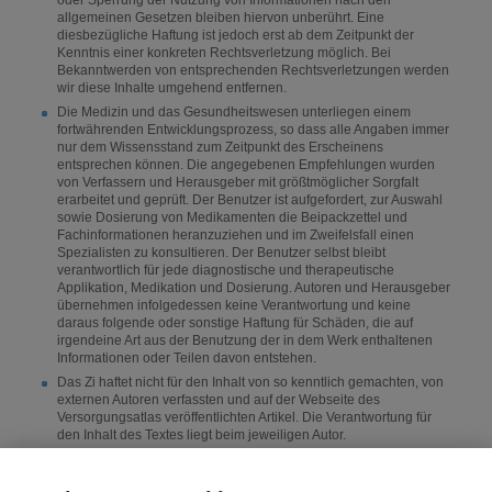
oder Sperrung der Nutzung von Informationen nach den
allgemeinen Gesetzen bleiben hiervon unberührt. Eine
diesbezügliche Haftung ist jedoch erst ab dem Zeitpunkt der
Kenntnis einer konkreten Rechtsverletzung möglich. Bei
Bekanntwerden von entsprechenden Rechtsverletzungen werden
wir diese Inhalte umgehend entfernen.
Die Medizin und das Gesundheitswesen unterliegen einem
fortwährenden Entwicklungsprozess, so dass alle Angaben immer
nur dem Wissensstand zum Zeitpunkt des Erscheinens
entsprechen können. Die angegebenen Empfehlungen wurden
von Verfassern und Herausgeber mit größtmöglicher Sorgfalt
erarbeitet und geprüft. Der Benutzer ist aufgefordert, zur Auswahl
sowie Dosierung von Medikamenten die Beipackzettel und
Fachinformationen heranzuziehen und im Zweifelsfall einen
Spezialisten zu konsultieren. Der Benutzer selbst bleibt
verantwortlich für jede diagnostische und therapeutische
Applikation, Medikation und Dosierung. Autoren und Herausgeber
übernehmen infolgedessen keine Verantwortung und keine
daraus folgende oder sonstige Haftung für Schäden, die auf
irgendeine Art aus der Benutzung der in dem Werk enthaltenen
Informationen oder Teilen davon entstehen.
Das Zi haftet nicht für den Inhalt von so kenntlich gemachten, von
externen Autoren verfassten und auf der Webseite des
Versorgungsatlas veröffentlichten Artikel. Die Verantwortung für
den Inhalt des Textes liegt beim jeweiligen Autor.
Für Tippfehler und zeitliche Verzögerungen wird ebenfalls keine
Haftung übernommen. Die Leistungen werden dem Nutzer unter