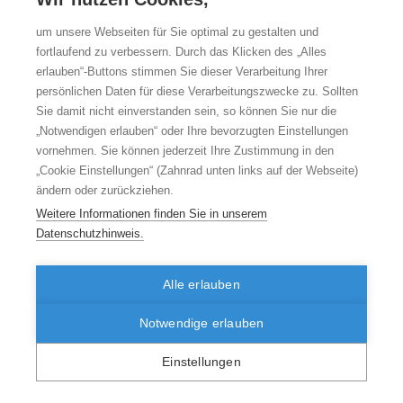
Saarland
8,9
10,0
9,0
Brandenburg
8,9
10,0
8,9
um unsere Webseiten für Sie optimal zu gestalten und
Thüringen
8,8
10,0
8,7
fortlaufend zu verbessern. Durch das Klicken des „Alles
Sachsen
8,7
10,0
8,6
erlauben“-Buttons stimmen Sie dieser Verarbeitung Ihrer
Sachsen-Anhalt
7,8
10,0
7,8
persönlichen Daten für diese Verarbeitungszwecke zu. Sollten
Daten als Excel-Datei exportieren
Sie damit nicht einverstanden sein, so können Sie nur die
„Notwendigen erlauben“ oder Ihre bevorzugten Einstellungen
Veröffentlichung: 20.11.2011 | Letztes Update: 20.11.2011
vornehmen. Sie können jederzeit Ihre Zustimmung in den
Zitierweise des Berichts vom 20.11.2011
„Cookie Einstellungen“ (Zahnrad unten links auf der Webseite)
Riens B, Schäfer M, Altenhofen L. Beratung zur Darmkrebsfrüherkennung
ändern oder zurückziehen.
(2008) Zentralinstitut für die kassenärztliche Versorgung in Deutschland (Zi).
Versorgungsatlas-Bericht Nr. 11/05. Berlin 2011. URL:
Weitere Informationen finden Sie in unserem
https://doi.org/10.20364/VA-11.05
Datenschutzhinweis.
Alle erlauben
© 2026 versorgungsatlas.de
Disclaimer
Datenschutzhinweise
zum Seitenanfang
Seite drucken
Notwendige erlauben
Twittern
Kontakt
Impressum
Sitemap
Suche
Einstellungen