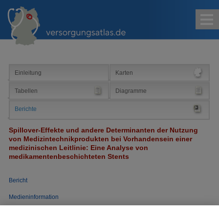
Kontakt
Impressum
Sitemap
Suche
Einleitung
Karten
Tabellen
Diagramme
Berichte
Spillover-Effekte und andere Determinanten der Nutzung
von Medizintechnikprodukten bei Vorhandensein einer
medizinischen Leitlinie: Eine Analyse von
medikamentenbeschichteten Stents
Bericht
Medieninformation
Zitierweise des Berichts vom 30.03.2023