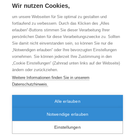
Möllenkamp M, Pongiglione B, Rabbe S, Torbica A, Schreyögg J. Spillover-
Wir nutzen Cookies,
Effekte und andere Determinanten der Nutzung von
Medizintechnikprodukten bei Vorhandensein einer medizinischen Leitlinie:
Eine Analyse von medikamentenbeschichteten Stents. Zentralinstitut für die
um unsere Webseiten für Sie optimal zu gestalten und
kassenärztliche Versorgung in Deutschland (Zi). Versorgungsatlas-Bericht
fortlaufend zu verbessern. Durch das Klicken des „Alles
Nr. 23/03. Berlin 2023. URL:
https://doi.org/10.20364/VA-23.03
erlauben“-Buttons stimmen Sie dieser Verarbeitung Ihrer
persönlichen Daten für diese Verarbeitungszwecke zu. Sollten
Sie damit nicht einverstanden sein, so können Sie nur die
„Notwendigen erlauben“ oder Ihre bevorzugten Einstellungen
vornehmen. Sie können jederzeit Ihre Zustimmung in den
„Cookie Einstellungen“ (Zahnrad unten links auf der Webseite)
ändern oder zurückziehen.
Weitere Informationen finden Sie in unserem
Datenschutzhinweis.
Alle erlauben
© 2026 versorgungsatlas.de
Disclaimer
Datenschutzhinweise
zum Seitenanfang
Seite drucken
Notwendige erlauben
Twittern
Kontakt
Impressum
Sitemap
Suche
Einstellungen