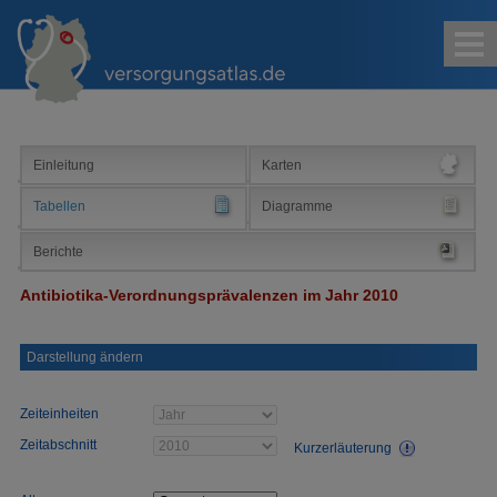
Kontakt
Impressum
Sitemap
Suche
Einleitung
Karten
Tabellen
Diagramme
Berichte
Antibiotika-Verordnungsprävalenzen im Jahr 2010
Darstellung ändern
Zeiteinheiten
Zeitabschnitt
Kurzerläuterung