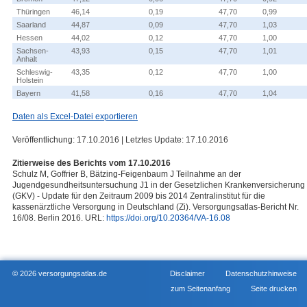
Thüringen
46,14
0,19
47,70
0,99
Saarland
44,87
0,09
47,70
1,03
Hessen
44,02
0,12
47,70
1,00
Sachsen-
43,93
0,15
47,70
1,01
Anhalt
Schleswig-
43,35
0,12
47,70
1,00
Holstein
Bayern
41,58
0,16
47,70
1,04
Daten als Excel-Datei exportieren
Veröffentlichung: 17.10.2016 | Letztes Update: 17.10.2016
Zitierweise des Berichts vom 17.10.2016
Schulz M, Goffrier B, Bätzing-Feigenbaum J Teilnahme an der
Jugendgesundheitsuntersuchung J1 in der Gesetzlichen Krankenversicherung
(GKV) - Update für den Zeitraum 2009 bis 2014 Zentralinstitut für die
kassenärztliche Versorgung in Deutschland (Zi). Versorgungsatlas-Bericht Nr.
16/08. Berlin 2016. URL:
https://doi.org/10.20364/VA-16.08
© 2026 versorgungsatlas.de
Disclaimer
Datenschutzhinweise
zum Seitenanfang
Seite drucken