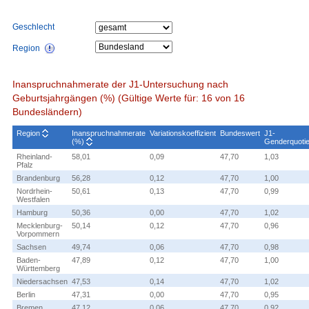
Geschlecht
Region
Inanspruchnahmerate der J1-Untersuchung nach
Geburtsjahrgängen (%) (Gültige Werte für: 16 von 16
Bundesländern)
Region
Inanspruchnahmerate
Variationskoeffizient
Bundeswert
J1-
(%)
Genderquotie
Rheinland-
58,01
0,09
47,70
1,03
Pfalz
Brandenburg
56,28
0,12
47,70
1,00
Nordrhein-
50,61
0,13
47,70
0,99
Westfalen
Hamburg
50,36
0,00
47,70
1,02
Mecklenburg-
50,14
0,12
47,70
0,96
Vorpommern
Sachsen
49,74
0,06
47,70
0,98
Baden-
47,89
0,12
47,70
1,00
Württemberg
Niedersachsen
47,53
0,14
47,70
1,02
Berlin
47,31
0,00
47,70
0,95
Bremen
47,12
0,06
47,70
0,92