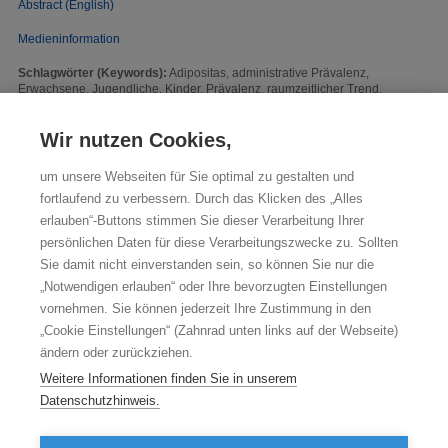
Abstract (English)
Medieninformation
Schlagwörter (Keywords):
Adipositas, administrative Prävalenz,
Erwachsene, Jugendliche, Kinder, Prävalenz, raumzeitlicher Trend,
Übergewicht
Wir nutzen Cookies,
Zitierweise des Berichts vom 04.11.2021
Steffen A, Holstiege J, Akmatov MK, Bätzing J. Trends in der
Diagnoseprävalenz der Adipositas in der vertragsärztlichen Versorgung von
um unsere Webseiten für Sie optimal zu gestalten und
2009 bis 2018. Zentralinstitut für die kassenärztliche Versorgung in
fortlaufend zu verbessern. Durch das Klicken des „Alles
Deutschland (Zi). Versorgungsatlas-Bericht Nr. 21/10. Berlin 2021. URL:
https://doi.org/10.20364/VA-21.10
erlauben“-Buttons stimmen Sie dieser Verarbeitung Ihrer
persönlichen Daten für diese Verarbeitungszwecke zu. Sollten
Vollständiger Ergebnis-Download:
Sie damit nicht einverstanden sein, so können Sie nur die
„Notwendigen erlauben“ oder Ihre bevorzugten Einstellungen
Datei enthält jeweils Werte für alle vorhandenen Berichtsjahre und
Indikatoren.
vornehmen. Sie können jederzeit Ihre Zustimmung in den
„Cookie Einstellungen“ (Zahnrad unten links auf der Webseite)
KV:
ändern oder zurückziehen.
Daten als Excel-Datei exportieren
Weitere Informationen finden Sie in unserem
Kreis11:
Datenschutzhinweis.
Daten als Excel-Datei exportieren