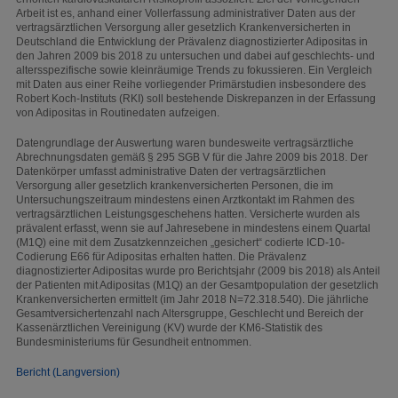
Arbeit ist es, anhand einer Vollerfassung administrativer Daten aus der
vertragsärztlichen Versorgung aller gesetzlich Krankenversicherten in
Deutschland die Entwicklung der Prävalenz diagnostizierter Adipositas in
den Jahren 2009 bis 2018 zu untersuchen und dabei auf geschlechts- und
altersspezifische sowie kleinräumige Trends zu fokussieren. Ein Vergleich
mit Daten aus einer Reihe vorliegender Primärstudien insbesondere des
Robert Koch-Instituts (RKI) soll bestehende Diskrepanzen in der Erfassung
von Adipositas in Routinedaten aufzeigen.
Datengrundlage der Auswertung waren bundesweite vertragsärztliche
Abrechnungsdaten gemäß § 295 SGB V für die Jahre 2009 bis 2018. Der
Datenkörper umfasst administrative Daten der vertragsärztlichen
Versorgung aller gesetzlich krankenversicherten Personen, die im
Untersuchungszeitraum mindestens einen Arztkontakt im Rahmen des
vertragsärztlichen Leistungsgeschehens hatten. Versicherte wurden als
prävalent erfasst, wenn sie auf Jahresebene in mindestens einem Quartal
(M1Q) eine mit dem Zusatzkennzeichen „gesichert“ codierte ICD-10-
Codierung E66 für Adipositas erhalten hatten. Die Prävalenz
diagnostizierter Adipositas wurde pro Berichtsjahr (2009 bis 2018) als Anteil
der Patienten mit Adipositas (M1Q) an der Gesamtpopulation der gesetzlich
Krankenversicherten ermittelt (im Jahr 2018 N=72.318.540). Die jährliche
Gesamtversichertenzahl nach Altersgruppe, Geschlecht und Bereich der
Kassenärztlichen Vereinigung (KV) wurde der KM6-Statistik des
Bundesministeriums für Gesundheit entnommen.
Bericht (Langversion)