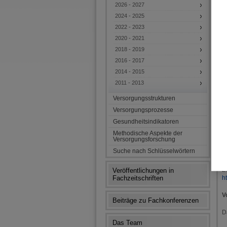
E
2026 - 2027
I
2024 - 2025
g
2022 - 2023
K
2020 - 2021
k
2018 - 2019
3
2016 - 2017
B
2014 - 2015
2011 - 2013
A
Versorgungsstrukturen
M
Versorgungsprozesse
S
Gesundheitsindikatoren
P
Methodische Aspekte der
Versorgungsforschung
Z
Suche nach Schlüsselwörtern
H
v
Z
Veröffentlichungen in
Fachzeitschriften
h
V
Beiträge zu Fachkonferenzen
D
Das Team