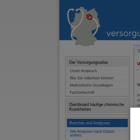
E
Der Versorgungsatlas
V
-
Unser Anspruch
Wie Sie mitwirken können
V
Methodische Grundlagen
Fachzeitschrift
H
i
Dashboard häufige chronische
u
Krankheiten
M
V
Berichte und Analysen
S
G
Alle Analysen nach Datum
sortiert
C