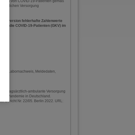
ahldaten von COVID-19-Patienten gemäß
gsärztlichen Versorgung
iginalversion fehlerhafte Zahlenwerte
mt für die COVID-19-Patienten (GKV) im
setz, Labornachweis, Meldedaten,
D. Vertragsärztlich-ambulante Versorgung
e der Pandemie in Deutschland.
las-Bericht Nr. 22/05. Berlin 2022. URL: