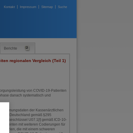
Kontakt
Impressum
Sitemap
Suche
Berichte
en regionalen Vergleich (Teil 1)
ersorgungsleistung von COVID-19-Patienten
gphase danach systematisch und
Abrechnungsdaten der Kassenärztlichen
euten in Deutschland gemäß §295
iagnoseschlüssel U07.1[!] gemäß ICD-10-
s Patienten mit weiteren Codierungen für
kriterien, die mit einem schweren