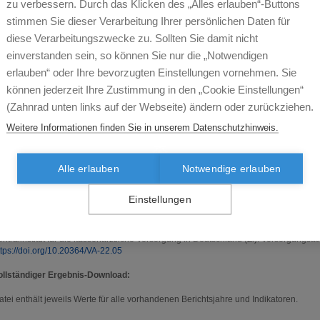
rkrankungsverlauf in Zusammenhang stehen können. Öffentlich verfügbare Fallz
zu verbessern. Durch das Klicken des „Alles erlauben“-Buttons
nfektionsschutzgesetz (IfSG) werden den COVID-19-Patientenzahlen aus der vertra
stimmen Sie dieser Verarbeitung Ihrer persönlichen Daten für
egenübergestellt und mit diesen verglichen.
diese Verarbeitungszwecke zu. Sollten Sie damit nicht
orrigendum am 21.2.2022: In der Tabelle A-1 auf Seite 31 wurden zwei in der Or
einverstanden sein, so können Sie nur die „Notwendigen
orrigiert. Es handelt sich um die Werte für Nordrhein-Westfalen und Bund gesa
erlauben“ oder Ihre bevorzugten Einstellungen vornehmen. Sie
. Quartal 2020.
können jederzeit Ihre Zustimmung in den „Cookie Einstellungen“
ericht (Langversion; Version 2 mit Korrigendum am 21.12.2022)
(Zahnrad unten links auf der Webseite) ändern oder zurückziehen.
bstract (English)
Weitere Informationen finden Sie in unserem Datenschutzhinweis.
edieninformation
Alle erlauben
Notwendige erlauben
chlagwörter (Keywords):
COVID-19, Diagnoseprävalenz, IfSG, Infektionsschutzge
rävalenz, SARS-CoV-2, vertragsärztliche Versorgung
Einstellungen
itierweise des Berichts vom 04.08.2022
euer J, Bätzing J, Holstiege J, Akmatov MK, Dammertz L, Kohring C, von Stillfried 
on COVID-19 im bundesweiten regionalen Vergleich (Teil 1) - Schwerpunkt 1. Well
entralinstitut für die kassenärztliche Versorgung in Deutschland (Zi). Versorgungsat
ttps://doi.org/10.20364/VA-22.05
ollständiger Ergebnis-Download:
atei enthält jeweils Werte für alle vorhandenen Berichtsjahre und Indikatoren.