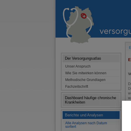
E
Der Versorgungsatlas
E
Unser Anspruch
Wie Sie mitwirken können
V
Methodische Grundlagen
D
Fachzeitschrift
D
w
Dashboard häufige chronische
w
Krankheiten
d
E
Berichte und Analysen
K
B
Alle Analysen nach Datum
a
sortiert