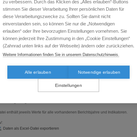
ich um Mehrkosten, die entstanden wären, wenn in diesen Regionen die ASK-Häuf
zu verbessern. Durch das Klicken des „Alles erlauben“-Buttons
ewählten Benchmark-Niveau entsprochen hätten.
stimmen Sie dieser Verarbeitung Ihrer persönlichen Daten für
ür
diese Verarbeitungszwecke zu. Sollten Sie damit nicht
www.versorgungsatlas.de
hat IGES jetzt Teildaten aus seinem in 2014 veröffent
insparpotenziale für 17 KV-Bereiche
aufbereitet, die in den üblichen Formaten de
einverstanden sein, so können Sie nur die „Notwendigen
abellen und Grafiken aufgerufen werden können. Eine Zusammenfassung steht als 
ollständige Bericht kann von
erlauben“ oder Ihre bevorzugten Einstellungen vornehmen. Sie
IGES
bezogen werden:
können jederzeit Ihre Zustimmung in den „Cookie Einstellungen“
GES-Institut GmbH, Friedrichstr. 180, 10117 Berlin
(Zahnrad unten links auf der Webseite) ändern oder zurückziehen.
urzbericht
Weitere Informationen finden Sie in unserem Datenschutzhinweis.
chlagwörter (Keywords):
ASK, ambulant-sensitive Krankenhausfälle, Arztdichte, E
egionales Benchmarking, vermeidbare Krankenhausaufenthalte
Alle erlauben
Notwendige erlauben
itierweise des Berichts vom 29.05.2015
lbrecht M, Sander M. Einsparpotenziale durch ambulant-sensitive Krankenhausfälle (
Einstellungen
assenärztliche Versorgung in Deutschland (Zi). Versorgungsatlas-Bericht Nr. 15/08.
ttps://doi.org/10.20364/VA-15.08
ollständiger Ergebnis-Download:
atei enthält jeweils Werte für alle vorhandenen Berichtsjahre und Indikatoren.
V:
Daten als Excel-Datei exportieren