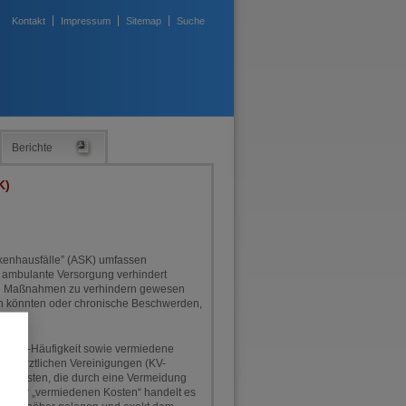
Kontakt
Impressum
Sitemap
Suche
Berichte
K)
nkenhausfälle” (ASK) umfassen
e ambulante Versorgung verhindert
ive Maßnahmen zu verhindern gewesen
en könnten oder chronische Beschwerden,
rk-ASK-Häufigkeit sowie vermiedene
senärztlichen Vereinigungen (KV-
h um Kosten, die durch eine Vermeidung
ng der „vermiedenen Kosten“ handelt es