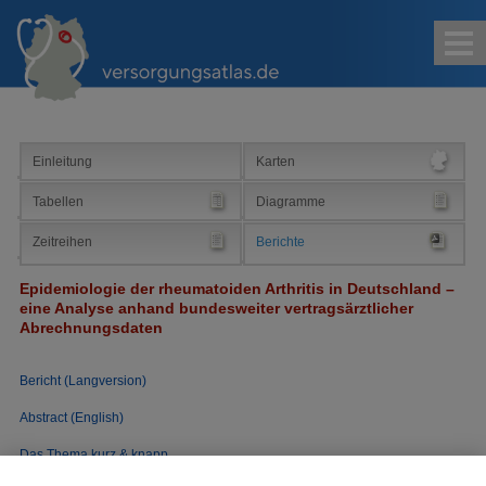
Kontakt
Impressum
Sitemap
Suche
Einleitung
Karten
Tabellen
Diagramme
Zeitreihen
Berichte
Epidemiologie der rheumatoiden Arthritis in Deutschland –
eine Analyse anhand bundesweiter vertragsärztlicher
Abrechnungsdaten
Bericht (Langversion)
Abstract (English)
Das Thema kurz & knapp