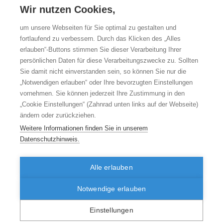
Zitierweise des Berichts vom 23.11.2017
Wir nutzen Cookies,
Steffen A, Holstiege J, Goffrier B, Bätzing J. Epidemiologie der
rheumatoiden Arthritis in Deutschland – eine Analyse anhand bundesweiter
vertragsärztlicher Abrechnungsdaten. Zentralinstitut für die kassenärztliche
um unsere Webseiten für Sie optimal zu gestalten und
Versorgung in Deutschland (Zi). Versorgungsatlas-Bericht Nr. 17/08. Berlin
fortlaufend zu verbessern. Durch das Klicken des „Alles
2017. URL:
https://doi.org/10.20364/VA-17.08
erlauben“-Buttons stimmen Sie dieser Verarbeitung Ihrer
persönlichen Daten für diese Verarbeitungszwecke zu. Sollten
Sie damit nicht einverstanden sein, so können Sie nur die
„Notwendigen erlauben“ oder Ihre bevorzugten Einstellungen
vornehmen. Sie können jederzeit Ihre Zustimmung in den
„Cookie Einstellungen“ (Zahnrad unten links auf der Webseite)
ändern oder zurückziehen.
Weitere Informationen finden Sie in unserem
Datenschutzhinweis.
Alle erlauben
© 2026 versorgungsatlas.de
Disclaimer
Datenschutzhinweise
zum Seitenanfang
Seite drucken
Notwendige erlauben
Twittern
Kontakt
Impressum
Sitemap
Suche
Einstellungen