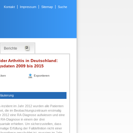
Kontakt
Impressum
Sitemap
Suche
Berichte
er Arthritis in Deutschland:
gsdaten 2009 bis 2015
cken
Exportieren
läuterung
-inzident im Jahr 2012 wurden alle Patienten
et, die im Beobachtungszeitraum erstmalig
r 2012 eine RA-Diagnose aufwiesen und eine
 RA-Diagnose in einem der drei
uartale erhielten. Um sicherzustellen, dass
malige Erfüllung der Falldefinition nicht einer
shypothese geschuldet ist, mussten im Jahr