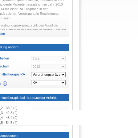
nzidente Patienten zusätzlich im Jahr 2013
14 mit einer RA-Diagnose in der
gsärztlichen Versorgung in Erscheinung
en sein.
rordnungsprävalenz stellt den Anteil der
nten Patienten dar, welche im ersten Jahr der
den
rankung die entsprechende Medikation
en.
llung ändern
nheiten
schnitt
mitteltherapie RA
n
mitteltherapie bei rheumatoider Arthritis
,2 - 36,2 (2)
,3 - 42,3 (2)
,4 - 48,4 (9)
,5 - 54,5 (4)
denoptionen