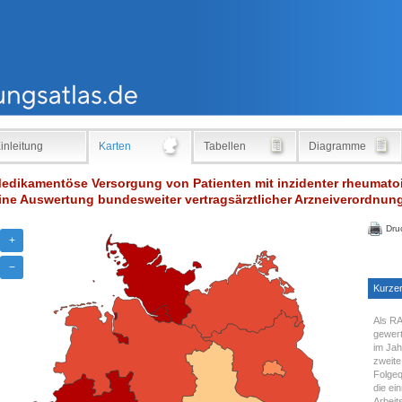
inleitung
Karten
Tabellen
Diagramme
edikamentöse Versorgung von Patienten mit inzidenter rheumatoid
ine Auswertung bundesweiter vertragsärztlicher Arzneiverordnun
Dru
+
−
Kurzer
Als RA
gewert
im Jah
zweite
Folgeq
die ein
Arbeit