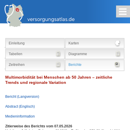
Kontakt
Impressum
Sitemap
Suche
Einleitung
Karten
Tabellen
Diagramme
Zeitreihen
Berichte
Multimorbidität bei Menschen ab 50 Jahren – zeitliche
Trends und regionale Variation
Bericht (Langversion)
Abstract (Englisch)
Medieninformation
Zitierweise des Berichts vom 07.05.2026