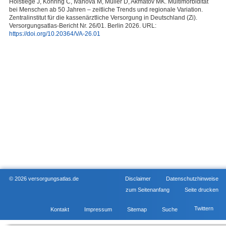
Holstiege J, Kohring C, Ivanova M, Müller D, Akmatov MK. Multimorbidität
bei Menschen ab 50 Jahren – zeitliche Trends und regionale Variation.
Zentralinstitut für die kassenärztliche Versorgung in Deutschland (Zi).
Versorgungsatlas-Bericht Nr. 26/01. Berlin 2026. URL:
https://doi.org/10.20364/VA-26.01
© 2026 versorgungsatlas.de
Disclaimer
Datenschutzhinweise
zum Seitenanfang
Seite drucken
Twittern
Kontakt
Impressum
Sitemap
Suche