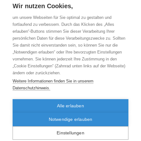
Wir nutzen Cookies,
Zitierweise des Berichts vom 26.04.2013
Riens B, Mangiapane S. Teilnahme an der
Jugendgesundheitsuntersuchung J1: 4-Jahres-Inanspruchnahmerate bei
um unsere Webseiten für Sie optimal zu gestalten und
15-Jährigen im Jahr 2010 Zentralinstitut für die kassenärztliche Versorgung
fortlaufend zu verbessern. Durch das Klicken des „Alles
in Deutschland (Zi). Versorgungsatlas-Bericht Nr. 13/01. Berlin 2013. URL:
erlauben“-Buttons stimmen Sie dieser Verarbeitung Ihrer
https://doi.org/10.20364/VA-13.01
persönlichen Daten für diese Verarbeitungszwecke zu. Sollten
Sie damit nicht einverstanden sein, so können Sie nur die
„Notwendigen erlauben“ oder Ihre bevorzugten Einstellungen
vornehmen. Sie können jederzeit Ihre Zustimmung in den
„Cookie Einstellungen“ (Zahnrad unten links auf der Webseite)
ändern oder zurückziehen.
Weitere Informationen finden Sie in unserem
Datenschutzhinweis.
Alle erlauben
© 2026 versorgungsatlas.de
Disclaimer
Datenschutzhinweise
zum Seitenanfang
Seite drucken
Notwendige erlauben
Twittern
Kontakt
Impressum
Sitemap
Suche
Einstellungen