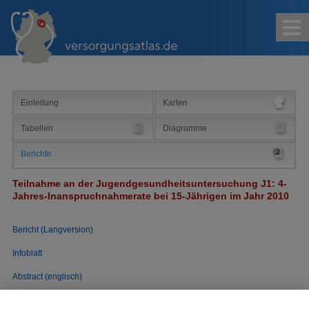
Kontakt
Impressum
Sitemap
Suche
Einleitung
Karten
Tabellen
Diagramme
Berichte
Teilnahme an der Jugendgesundheitsuntersuchung J1: 4-
Jahres-Inanspruchnahmerate bei 15-Jährigen im Jahr 2010
Bericht (Langversion)
Infoblatt
Abstract (englisch)
Pressemitteilung